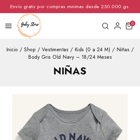
Envío gratis por compras minimas desde 250.000 gs.
0
Inicio
/
Shop
/
Vestimentas
/
Kids (0 a 24 M)
/
Niñas
/
Body Gris Old Navy – 18/24 Meses
NIÑAS