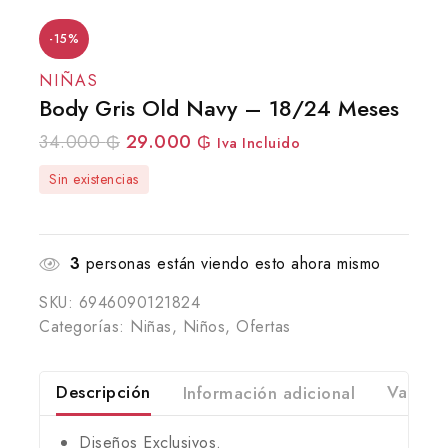
-15%
NIÑAS
Body Gris Old Navy – 18/24 Meses
34.000
₲
29.000
₲
Iva Incluido
Sin existencias
3
personas están viendo esto ahora mismo
SKU:
6946090121824
Categorías:
Niñas
,
Niños
,
Ofertas
Descripción
Información adicional
Valorac
Diseños Exclusivos.