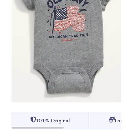
101% Original
Lowest 