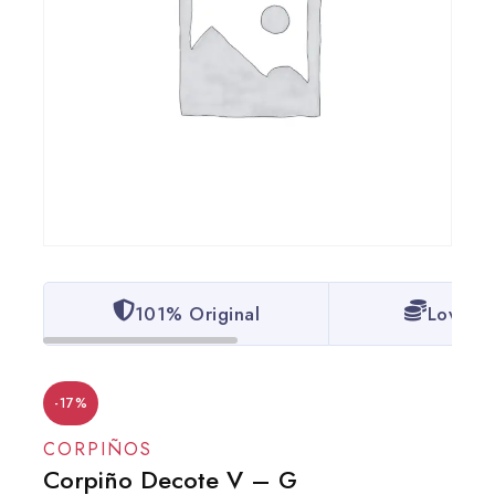
101% Original
Lowest 
-17%
CORPIÑOS
Corpiño Decote V – G