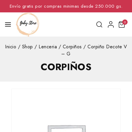
Envío gratis por compras minimas desde 250.000 gs.
0
Inicio
/
Shop
/
Lenceria
/
Corpiños
/
Corpiño Decote V
– G
CORPIÑOS