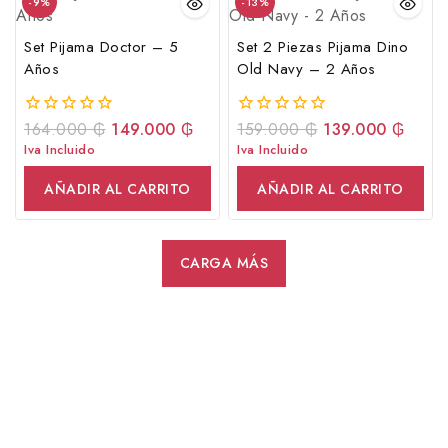
-9%
-13%
Set Pijama Doctor – 5
Set 2 Piezas Pijama Dino
Años
Old Navy – 2 Años
164.000
₲
149.000
₲
159.000
₲
139.000
₲
0
0
fuera
fuera
Iva Incluido
Iva Incluido
de
de
5
5
AÑADIR AL CARRITO
AÑADIR AL CARRITO
CARGA MÁS