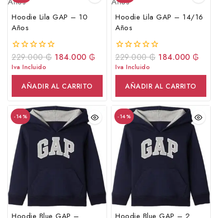
Hoodie Lila GAP – 10
Hoodie Lila GAP – 14/16
Años
Años
229.000
₲
184.000
₲
229.000
₲
184.000
₲
0
0
fuera
fuera
Iva Incluido
Iva Incluido
de
de
5
5
AÑADIR AL CARRITO
AÑADIR AL CARRITO
-14%
-14%
Hoodie Blue GAP –
Hoodie Blue GAP – 2