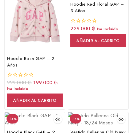
Hoodie Red Floral GAP –
3 Años
229.000
₲
0
Iva Incluido
fuera
de
AÑADIR AL CARRITO
5
Hoodie Rosa GAP – 2
Años
229.000
₲
199.000
₲
0
fuera
Iva Incluido
de
5
AÑADIR AL CARRITO
-14%
-17%
Hoodie Black GAP – 2
Vestido Ballerina Old Navy