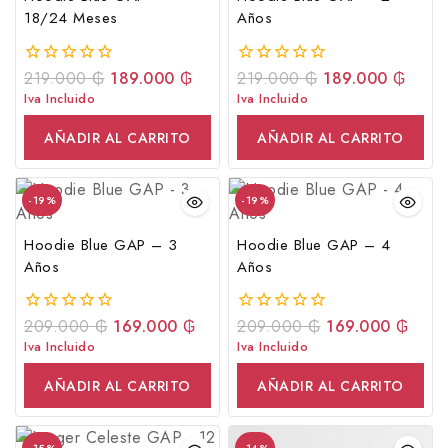
18/24 Meses
Años
219.000
₲
189.000
₲
219.000
₲
189.000
₲
0
0
fuera
fuera
Iva Incluido
Iva Incluido
de
de
5
5
AÑADIR AL CARRITO
AÑADIR AL CARRITO
-19%
-19%
Hoodie Blue GAP – 3
Hoodie Blue GAP – 4
Años
Años
209.000
₲
169.000
₲
209.000
₲
169.000
₲
0
0
fuera
fuera
Iva Incluido
Iva Incluido
de
de
5
5
AÑADIR AL CARRITO
AÑADIR AL CARRITO