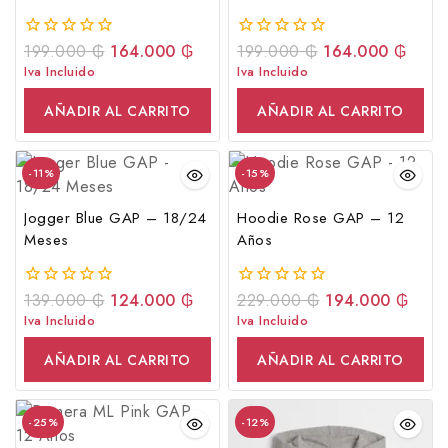
199.000
₲
164.000
₲
199.000
₲
164.000
₲
0
0
fuera
fuera
Iva Incluido
Iva Incluido
de
de
5
5
AÑADIR AL CARRITO
AÑADIR AL CARRITO
-11%
-15%
Jogger Blue GAP – 18/24
Hoodie Rose GAP – 12
Meses
Años
139.000
₲
124.000
₲
229.000
₲
194.000
₲
0
0
fuera
fuera
Iva Incluido
Iva Incluido
de
de
5
5
AÑADIR AL CARRITO
AÑADIR AL CARRITO
-25%
-12%