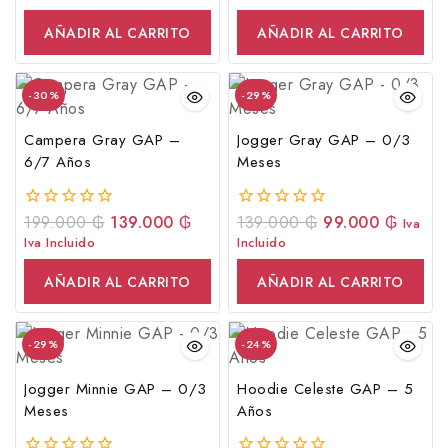
de
de
5
5
AÑADIR AL CARRITO
AÑADIR AL CARRITO
-30%
-29%
Campera Gray GAP –
Jogger Gray GAP – 0/3
6/7 Años
Meses
199.000
₲
139.000
₲
139.000
₲
99.000
₲
0
0
Iva
fuera
fuera
Iva Incluido
Incluido
de
de
5
5
AÑADIR AL CARRITO
AÑADIR AL CARRITO
-29%
-24%
Jogger Minnie GAP – 0/3
Hoodie Celeste GAP – 5
Meses
Años