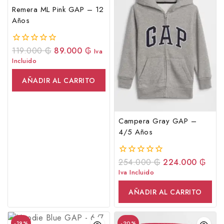
Remera ML Pink GAP – 12
Años
119.000
₲
89.000
₲
0
Iva
fuera
Incluido
de
5
AÑADIR AL CARRITO
Campera Gray GAP –
4/5 Años
254.000
₲
224.000
₲
0
fuera
Iva Incluido
de
5
AÑADIR AL CARRITO
-19%
-20%