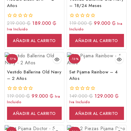
Años
– 18/24 Meses
219.000
₲
189.000
₲
119.000
₲
99.000
₲
0
0
Iva
fuera
fuera
Iva Incluido
Incluido
de
de
5
5
AÑADIR AL CARRITO
AÑADIR AL CARRITO
-17%
-13%
Vestido Ballerina Old Navy
Set Pijama Rainbow – 4
– 2 Años
Años
119.000
₲
99.000
₲
149.000
₲
129.000
₲
0
0
Iva
fuera
fuera
Incluido
Iva Incluido
de
de
5
5
AÑADIR AL CARRITO
AÑADIR AL CARRITO