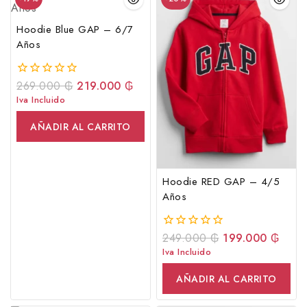
Hoodie Blue GAP – 6/7
Años
269.000
₲
219.000
₲
0
fuera
Iva Incluido
de
5
AÑADIR AL CARRITO
Hoodie RED GAP – 4/5
Años
249.000
₲
199.000
₲
0
fuera
Iva Incluido
de
5
AÑADIR AL CARRITO