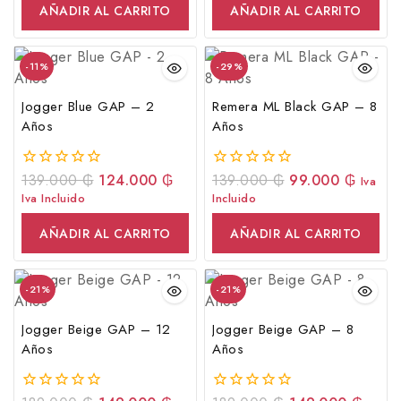
5
5
AÑADIR AL CARRITO
AÑADIR AL CARRITO
-11%
-29%
Jogger Blue GAP – 2
Remera ML Black GAP – 8
Años
Años
139.000
₲
124.000
₲
139.000
₲
99.000
₲
0
0
Iva
fuera
fuera
Iva Incluido
Incluido
de
de
5
5
AÑADIR AL CARRITO
AÑADIR AL CARRITO
-21%
-21%
Jogger Beige GAP – 12
Jogger Beige GAP – 8
Años
Años