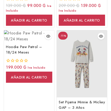
139.000
₲
99.000
₲
209.000
₲
159.000
₲
0
0
Iva
fuera
fuera
Incluido
Iva Incluido
de
de
5
5
AÑADIR AL CARRITO
AÑADIR AL CARRITO
-11%
Hoodie Paw Patrol –
18/24 Meses
199.000
₲
0
Iva Incluido
fuera
de
AÑADIR AL CARRITO
5
Set Pijama Minnie & Mickey
GAP – 3 Años