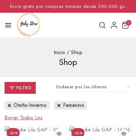
Envío gratis por compras minimas desde 250.000 gs.
0
Inicio
/
Shop
Shop
FILTRO
Otoño-Invierno
Femenino
Borrar Todos Los
-20%
-20%