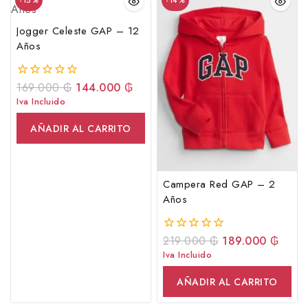
-15%
-14%
Jogger Celeste GAP – 12
Años
169.000
₲
144.000
₲
0
fuera
Iva Incluido
de
5
AÑADIR AL CARRITO
Campera Red GAP – 2
Años
219.000
₲
189.000
₲
0
fuera
Iva Incluido
de
5
AÑADIR AL CARRITO