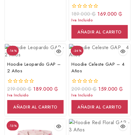
189.000
₲
169.000
₲
0
fuera
Iva Incluido
de
5
AÑADIR AL CARRITO
-14%
-24%
Hoodie Leopardo GAP –
Hoodie Celeste GAP – 4
2 Años
Años
219.000
₲
189.000
₲
209.000
₲
159.000
₲
0
0
fuera
fuera
Iva Incluido
Iva Incluido
de
de
5
5
AÑADIR AL CARRITO
AÑADIR AL CARRITO
-13%