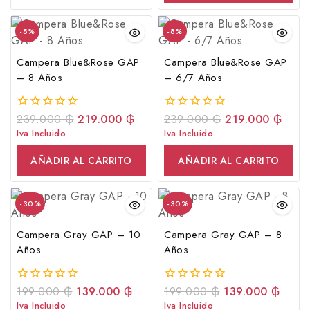
-8%
-8%
Campera Blue&Rose GAP
Campera Blue&Rose GAP
– 8 Años
– 6/7 Años
239.000
₲
219.000
₲
239.000
₲
219.000
₲
0
0
fuera
fuera
Iva Incluido
Iva Incluido
de
de
5
5
AÑADIR AL CARRITO
AÑADIR AL CARRITO
-30%
-30%
Campera Gray GAP – 10
Campera Gray GAP – 8
Años
Años
199.000
₲
139.000
₲
199.000
₲
139.000
₲
0
0
fuera
fuera
Iva Incluido
Iva Incluido