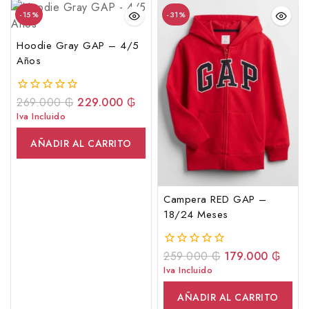
-15%
-31%
Hoodie Gray GAP – 4/5
Años
269.000
₲
229.000
₲
0
fuera
Iva Incluido
de
5
AÑADIR AL CARRITO
Campera RED GAP –
18/24 Meses
259.000
₲
179.000
₲
0
fuera
Iva Incluido
de
5
AÑADIR AL CARRITO