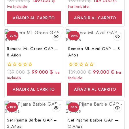
189.000
₲
149.000
₲
189.000
₲
149.000
₲
0
0
fuera
fuera
Iva Incluido
Iva Incluido
de
de
5
5
AÑADIR AL CARRITO
AÑADIR AL CARRITO
-29%
-29%
Remera ML Green GAP –
Remera ML Azul GAP – 8
8 Años
Años
139.000
₲
99.000
₲
139.000
₲
99.000
₲
0
0
Iva
Iva
fuera
fuera
Incluido
Incluido
de
de
5
5
AÑADIR AL CARRITO
AÑADIR AL CARRITO
-18%
-18%
Set Pijama Barbie GAP –
Set Pijama Barbie GAP –
3 Años
2 Años