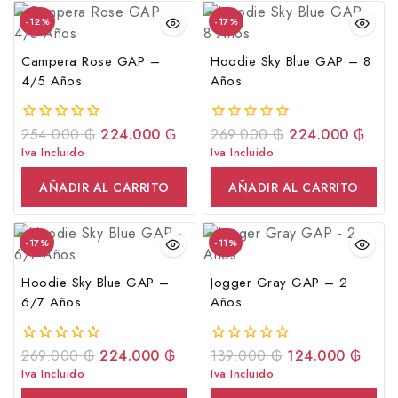
-12%
-17%
Campera Rose GAP –
Hoodie Sky Blue GAP – 8
4/5 Años
Años
254.000
₲
224.000
₲
269.000
₲
224.000
₲
0
0
fuera
fuera
Iva Incluido
Iva Incluido
de
de
5
5
AÑADIR AL CARRITO
AÑADIR AL CARRITO
-17%
-11%
Hoodie Sky Blue GAP –
Jogger Gray GAP – 2
6/7 Años
Años
269.000
₲
224.000
₲
139.000
₲
124.000
₲
0
0
fuera
fuera
Iva Incluido
Iva Incluido
de
de