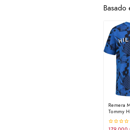
Basado 
Remera 
Tommy Hi
Años
179.000
0