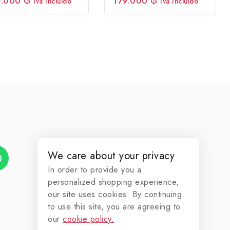
179.000
₲
9.000
₲
Iva Incluido
Iva Incluido
fuera
ra
de
5
We care about your privacy
In order to provide you a
personalized shopping experience,
our site uses cookies. By continuing
to use this site, you are agreeing to
our
cookie policy.