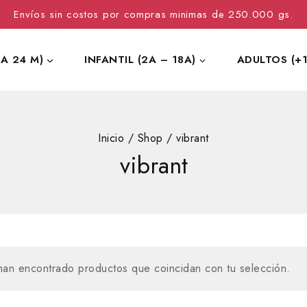
Envíos sin costos por compras minimas de 250.000 gs.
 A 24 M)
INFANTIL (2A – 18A)
ADULTOS (+1
Inicio
/
Shop
/
vibrant
vibrant
an encontrado productos que coincidan con tu selección.