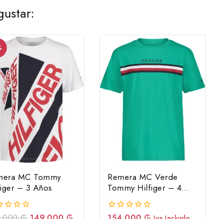
ustar:
%
mera MC Tommy
Remera MC Verde
figer – 3 Años
Tommy Hilfiger – 4
Años
9.000
₲
149.000
₲
154.000
₲
0
Iva Incluido