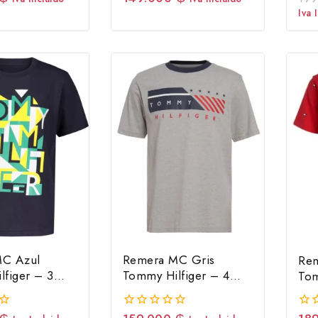
fuera
fue
Iva 
de
de
5
5
MC Azul
Remera MC Gris
Re
lfiger – 3
Tommy Hilfiger – 4
Tom
Años
Añ
0