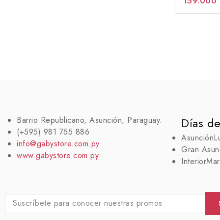
159.000
fuera
de
5
Barrio Republicano, Asunción, Paraguay.
Días de
(+595) 981 755 886
Asunción
L
info@gabystore.com.py
Gran Asun
www.gabystore.com.py
Interior
Mar