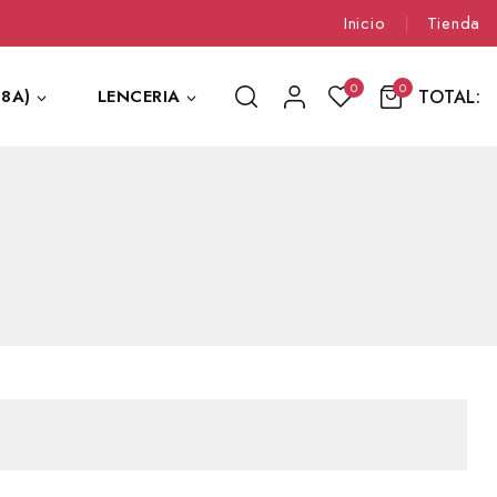
Inicio
Tienda
0
0
TOTAL:
8A)
LENCERIA