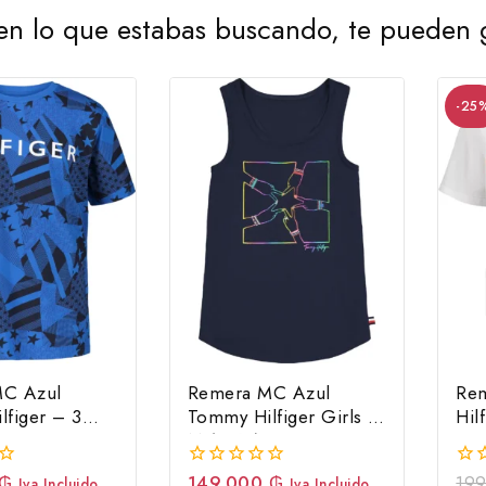
en lo que estabas buscando, te pueden g
-25
MC Azul
Remera MC Azul
Re
lfiger – 3
Tommy Hilfiger Girls –
Hil
M (8/10)
₲
149.000
₲
19
0
0
Iva Incluido
Iva Incluido