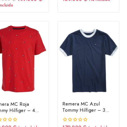
ra
fuera
Incluido
de
5
Remera MC Azul
mera MC Roja
Tommy Hilfiger – 3
my Hilfiger – 4
Años
os
0