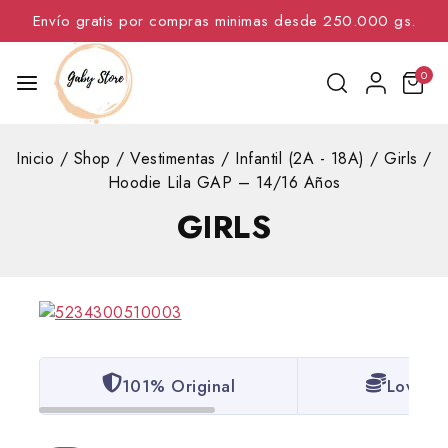
Envío gratis por compras minimas desde 250.000 gs.
0
Inicio
/
Shop
/
Vestimentas
/
Infantil (2A - 18A)
/
Girls
/
Hoodie Lila GAP – 14/16 Años
GIRLS
101% Original
Lowest 