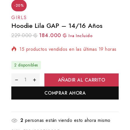
-20%
GIRLS
Hoodie Lila GAP – 14/16 Años
229.000
₲
184.000
₲
Iva Incluido
15 productos vendidos en las últimas 19 horas
¡Se vende rápido! Más de 20 personas tienen
en su carrito
2 disponibles
AÑADIR AL CARRITO
COMPRAR AHORA
2
personas están viendo esto ahora mismo