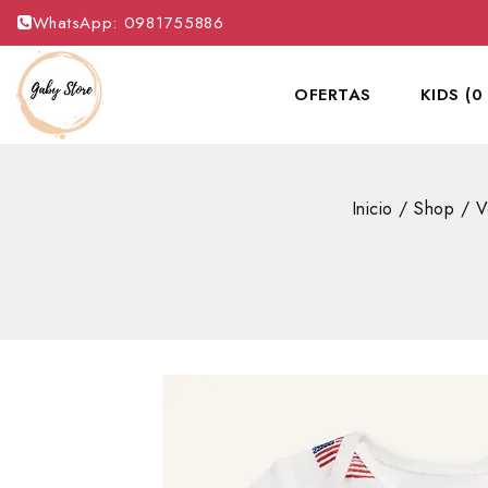
WhatsApp: 0981755886
OFERTAS
KIDS (0
Inicio
/
Shop
/
V