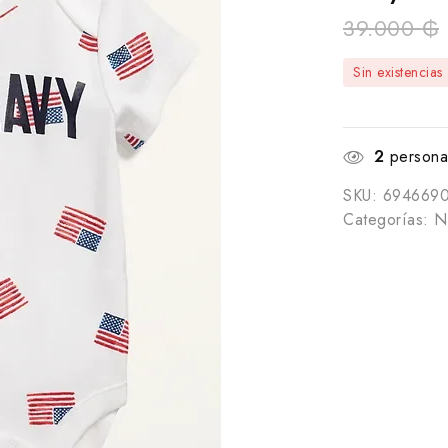
39.000
₲
Sin existencias
2
personas
SKU:
6946690
Categorías:
N