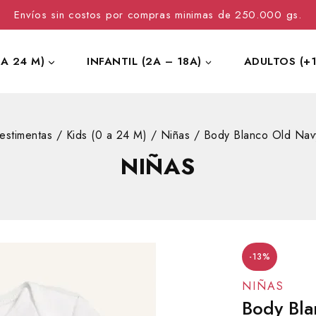
Envíos sin costos por compras minimas de 250.000 gs.
 A 24 M)
INFANTIL (2A – 18A)
ADULTOS (+1
estimentas
/
Kids (0 a 24 M)
/
Niñas
/
Body Blanco Old Nav
NIÑAS
-13%
NIÑAS
Body Bla