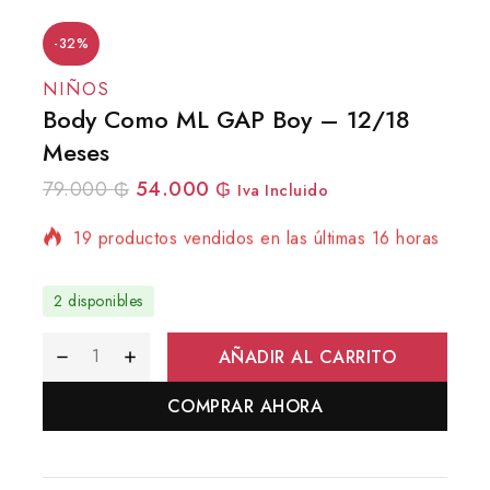
-32%
NIÑOS
Body Como ML GAP Boy – 12/18
Meses
79.000
₲
54.000
₲
Iva Incluido
19 productos vendidos en las últimas 16 horas
¡Se vende rápido! Más de 11 personas tienen
en su carrito
2 disponibles
AÑADIR AL CARRITO
COMPRAR AHORA