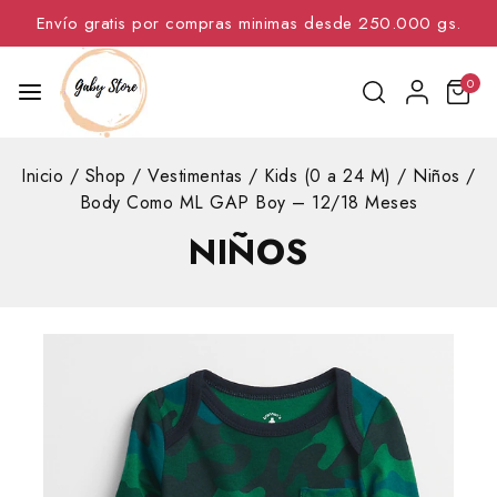
Envío gratis por compras minimas desde 250.000 gs.
0
Inicio
/
Shop
/
Vestimentas
/
Kids (0 a 24 M)
/
Niños
/
Body Como ML GAP Boy – 12/18 Meses
NIÑOS