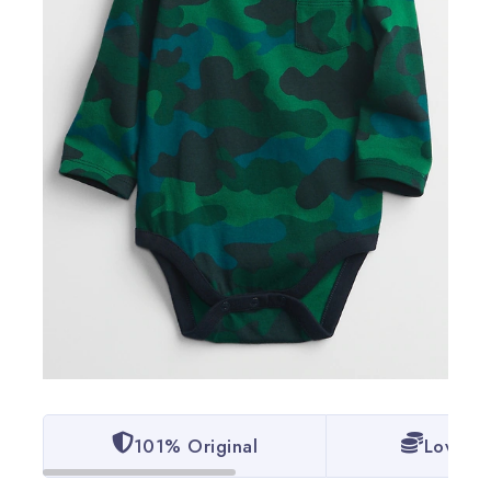
101% Original
Lowest 