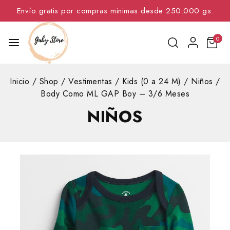
Envío gratis por compras minimas desde 250.000 gs.
0
Inicio
/
Shop
/
Vestimentas
/
Kids (0 a 24 M)
/
Niños
/
Body Como ML GAP Boy – 3/6 Meses
NIÑOS