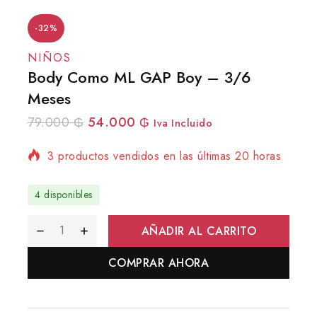
-32%
NIÑOS
Body Como ML GAP Boy – 3/6
Meses
79.000
₲
54.000
₲
Iva Incluido
3 productos vendidos en las últimas 20 horas
¡Se vende rápido! Más de 19 personas tienen
4 disponibles
en su carrito
AÑADIR AL CARRITO
COMPRAR AHORA