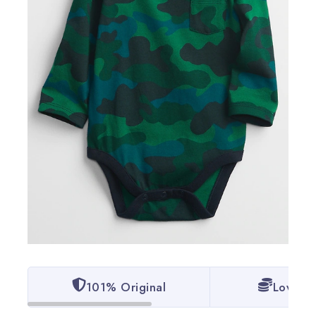
101% Original
Lowest 