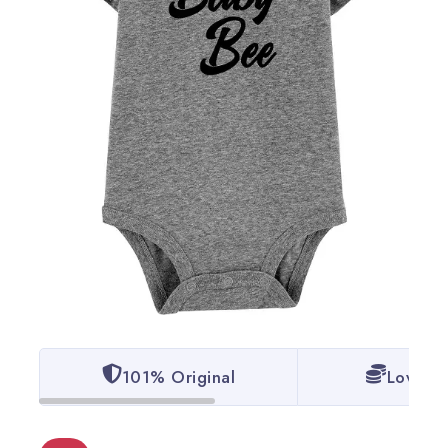
101% Original
Lowest 