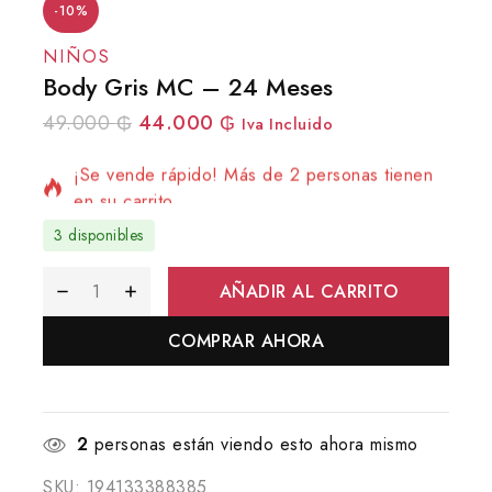
-10%
NIÑOS
Body Gris MC – 24 Meses
2 productos vendidos en las últimas 19 horas
49.000
₲
44.000
₲
Iva Incluido
¡Se vende rápido! Más de 2 personas tienen
en su carrito
3 disponibles
AÑADIR AL CARRITO
COMPRAR AHORA
2
personas están viendo esto ahora mismo
SKU:
194133388385