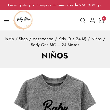
Envío gratis por compras minimas desde 250.000 gs.
0
Inicio
/
Shop
/
Vestimentas
/
Kids (0 a 24 M)
/
Niños
/
Body Gris MC – 24 Meses
NIÑOS