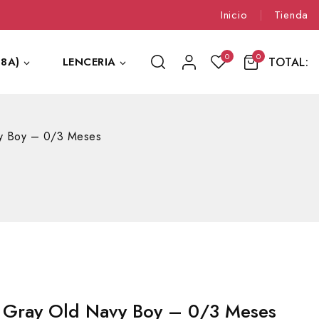
Inicio
Tienda
0
0
TOTAL:
8A)
LENCERIA
y Boy – 0/3 Meses
 Gray Old Navy Boy – 0/3 Meses