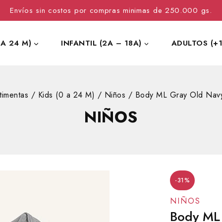
Envíos sin costos por compras minimas de 250.000 gs.
 A 24 M)
INFANTIL (2A – 18A)
ADULTOS (+1
timentas
/
Kids (0 a 24 M)
/
Niños
/
Body ML Gray Old Nav
NIÑOS
-31%
NIÑOS
Body ML