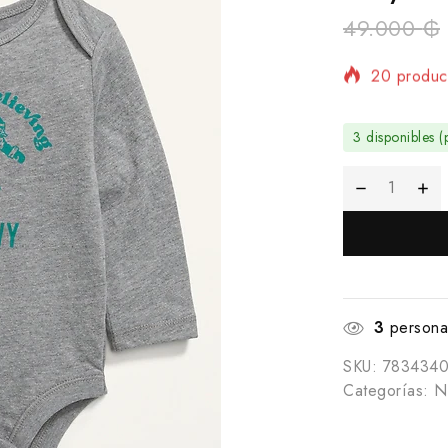
49.000
₲
20 product
¡Se vende 
3 disponibles (
3
personas
SKU:
783434
Categorías:
N