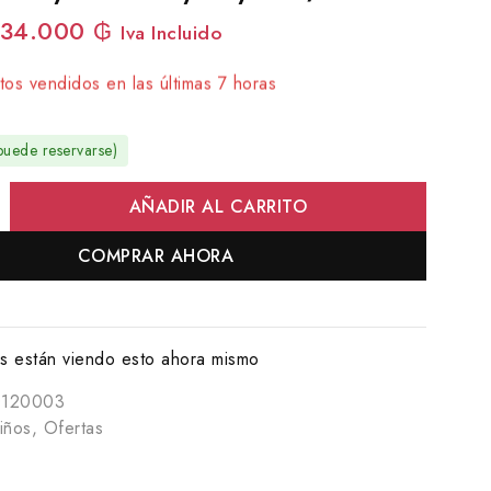
34.000
₲
Iva Incluido
os vendidos en las últimas 7 horas
rápido! Más de 10 personas tienen en su carrito
puede reservarse)
AÑADIR AL CARRITO
COMPRAR AHORA
 están viendo esto ahora mismo
0120003
iños
,
Ofertas