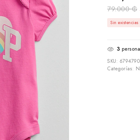
79.000
₲
Sin existencias
3
personas
SKU:
6794790
Categorías:
N