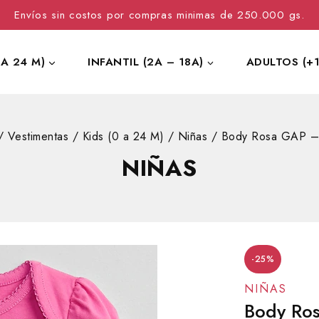
Envíos sin costos por compras minimas de 250.000 gs.
 A 24 M)
INFANTIL (2A – 18A)
ADULTOS (+1
/
Vestimentas
/
Kids (0 a 24 M)
/
Niñas
/
Body Rosa GAP –
NIÑAS
-25%
NIÑAS
Body Ro