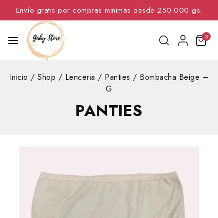
Envío gratis por compras minimas desde 250.000 gs.
0
Inicio
/
Shop
/
Lenceria
/
Panties
/
Bombacha Beige –
G
PANTIES