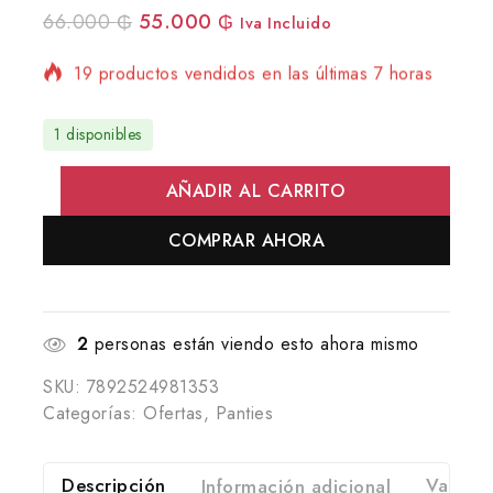
66.000
₲
55.000
₲
Iva Incluido
19 productos vendidos en las últimas 7 horas
¡Se vende rápido! Más de 17 personas tienen
en su carrito
1 disponibles
AÑADIR AL CARRITO
COMPRAR AHORA
2
personas están viendo esto ahora mismo
SKU:
7892524981353
Categorías:
Ofertas
,
Panties
Descripción
Información adicional
Valorac