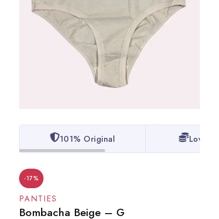
101% Original
Lowest 
-17%
PANTIES
Bombacha Beige – G