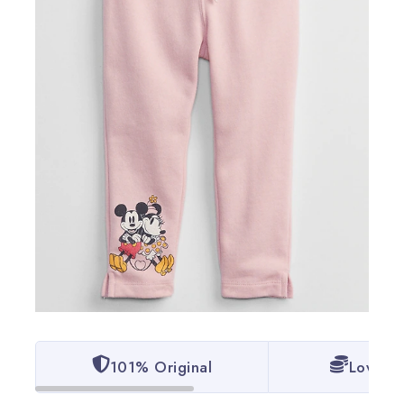
101% Original
Lowest 