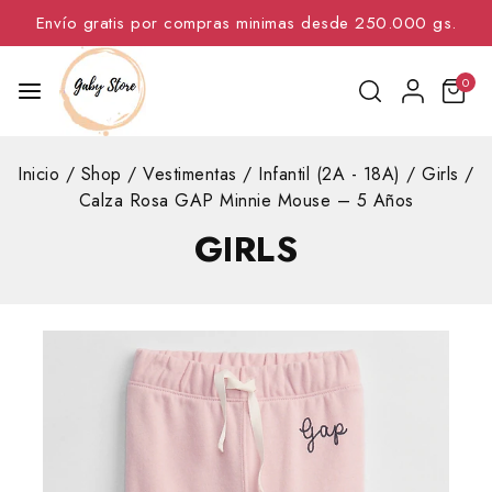
Envío gratis por compras minimas desde 250.000 gs.
0
Inicio
/
Shop
/
Vestimentas
/
Infantil (2A - 18A)
/
Girls
/
Calza Rosa GAP Minnie Mouse – 5 Años
GIRLS