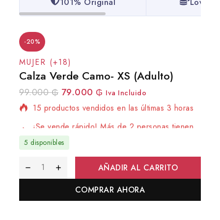
101% Original
Lowest 
-20%
MUJER (+18)
Calza Verde Camo- XS (Adulto)
99.000
₲
79.000
₲
15 productos vendidos en las últimas 3 horas
Iva Incluido
¡Se vende rápido! Más de 2 personas tienen
en su carrito
5 disponibles
AÑADIR AL CARRITO
COMPRAR AHORA