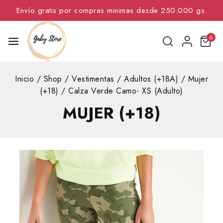
Envío gratis por compras minimas desde 250.000 gs.
0
Inicio
/
Shop
/
Vestimentas
/
Adultos (+18A)
/
Mujer
(+18)
/
Calza Verde Camo- XS (Adulto)
MUJER (+18)