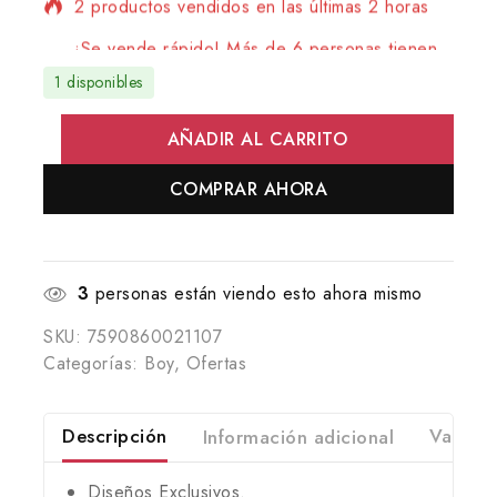
¡Se vende rápido! Más de 6 personas tienen
en su carrito
1 disponibles
AÑADIR AL CARRITO
COMPRAR AHORA
3
personas están viendo esto ahora mismo
SKU:
7590860021107
Categorías:
Boy
,
Ofertas
Descripción
Información adicional
Valorac
Diseños Exclusivos.