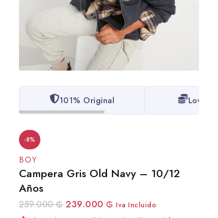
101% Original
Lowest 
-8%
BOY
Campera Gris Old Navy – 10/12
Años
259.000
₲
239.000
₲
2 productos vendidos en las últimas 2 horas
Iva Incluido