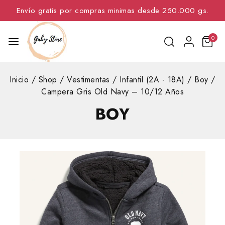
Envío gratis por compras minimas desde 250.000 gs.
0
Inicio
/
Shop
/
Vestimentas
/
Infantil (2A - 18A)
/
Boy
/
Campera Gris Old Navy – 10/12 Años
BOY