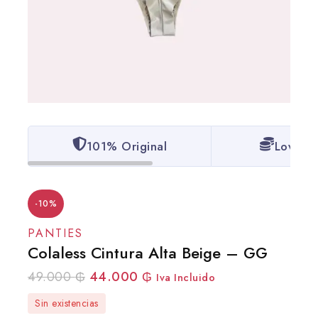
101% Original
Lowest 
-10%
PANTIES
Colaless Cintura Alta Beige – GG
49.000
₲
44.000
₲
Iva Incluido
Sin existencias