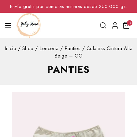
Envío gratis por compras minimas desde 250.000 gs.
0
Inicio
/
Shop
/
Lenceria
/
Panties
/
Colaless Cintura Alta
Beige – GG
PANTIES