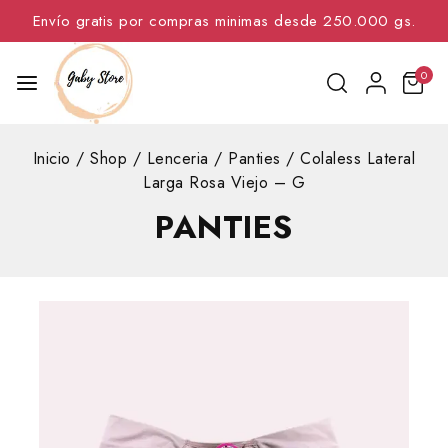
Envío gratis por compras minimas desde 250.000 gs.
0
Inicio
/
Shop
/
Lenceria
/
Panties
/
Colaless Lateral
Larga Rosa Viejo – G
PANTIES