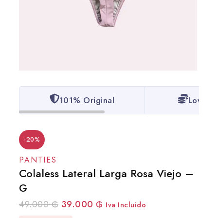
101% Original
Lowest 
-20%
PANTIES
Colaless Lateral Larga Rosa Viejo –
G
49.000
₲
39.000
₲
Iva Incluido