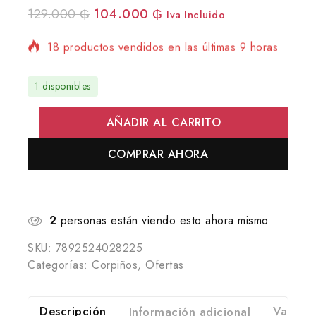
129.000
₲
104.000
₲
Iva Incluido
18 productos vendidos en las últimas 9 horas
¡Se vende rápido! Más de 20 personas tienen
en su carrito
1 disponibles
AÑADIR AL CARRITO
COMPRAR AHORA
2
personas están viendo esto ahora mismo
SKU:
7892524028225
Categorías:
Corpiños
,
Ofertas
Descripción
Información adicional
Valorac