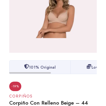
101% Original
Lowest 
-19%
CORPIÑOS
Corpiño Con Relleno Beige – 44