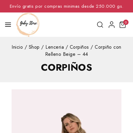
Envío gratis por compras minimas desde 250.000 gs.
0
Inicio
/
Shop
/
Lenceria
/
Corpiños
/
Corpiño con
Relleno Beige – 44
CORPIÑOS