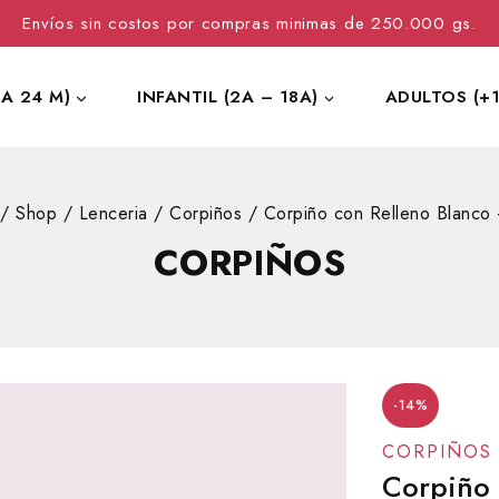
Envíos sin costos por compras minimas de 250.000 gs.
 A 24 M)
INFANTIL (2A – 18A)
ADULTOS (+1
/
Shop
/
Lenceria
/
Corpiños
/
Corpiño con Relleno Blanc
CORPIÑOS
-14%
CORPIÑOS
Corpiño