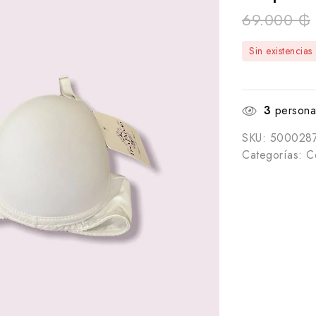
69.000
₲
Sin existencias
3
personas
SKU:
500028
Categorías:
C