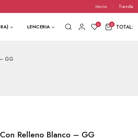
Inicio
Tienda
0
0
TOTAL:
8A)
LENCERIA
o – GG
 Con Relleno Blanco – GG