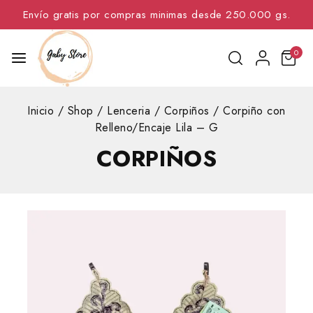
Envío gratis por compras minimas desde 250.000 gs.
0
Inicio
/
Shop
/
Lenceria
/
Corpiños
/
Corpiño con
Relleno/Encaje Lila – G
CORPIÑOS