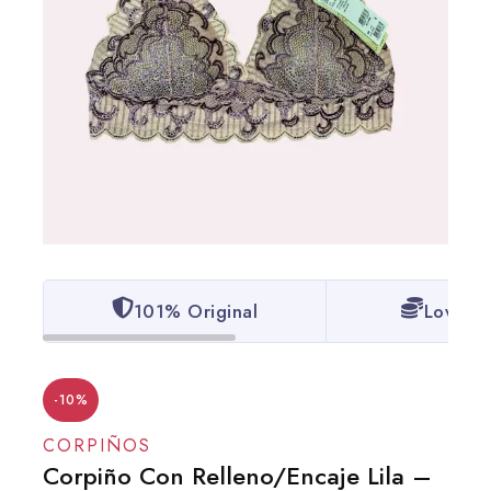
101% Original
Lowest 
-10%
CORPIÑOS
Corpiño Con Relleno/Encaje Lila –