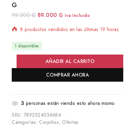
G
99.000
₲
89.000
₲
Iva Incluido
8 productos vendidos en las últimas 19 horas
¡Se vende rápido! Más de 19 personas tienen
en su carrito
1 disponibles
AÑADIR AL CARRITO
COMPRAR AHORA
3
personas están viendo esto ahora mismo
SKU:
7892524034684
Categorías:
Corpiños
,
Ofertas