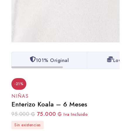
101% Original
Lowest 
-21%
NIÑAS
Enterizo Koala – 6 Meses
95.000
₲
75.000
₲
Iva Incluido
Sin existencias