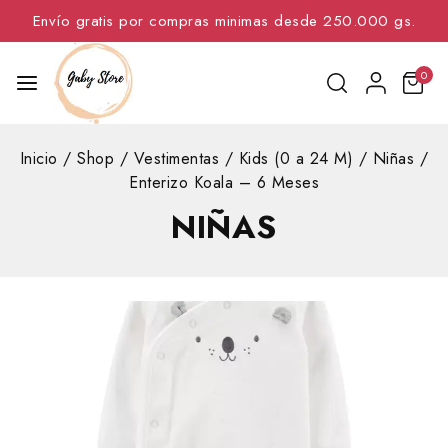
Envío gratis por compras minimas desde 250.000 gs.
0
Inicio
/
Shop
/
Vestimentas
/
Kids (0 a 24 M)
/
Niñas
/
Enterizo Koala – 6 Meses
NIÑAS