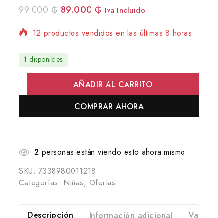
99.000
₲
89.000
₲
Iva Incluido
12 productos vendidos en las últimas 8 horas
¡Se vende rápido! 1 persona tiene en su
1 disponibles
carrito
AÑADIR AL CARRITO
COMPRAR AHORA
2
personas están viendo esto ahora mismo
SKU:
7338980011218
Categorías:
Niñas
,
Ofertas
Descripción
Información adicional
Valorac