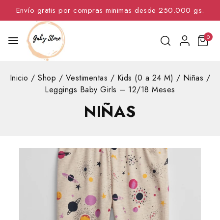
Envío gratis por compras minimas desde 250.000 gs.
0
Inicio
/
Shop
/
Vestimentas
/
Kids (0 a 24 M)
/
Niñas
/
Leggings Baby Girls – 12/18 Meses
NIÑAS