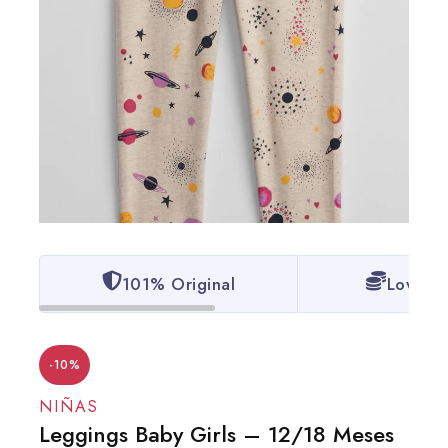
101% Original
Lowest 
-10%
NIÑAS
Leggings Baby Girls – 12/18 Meses