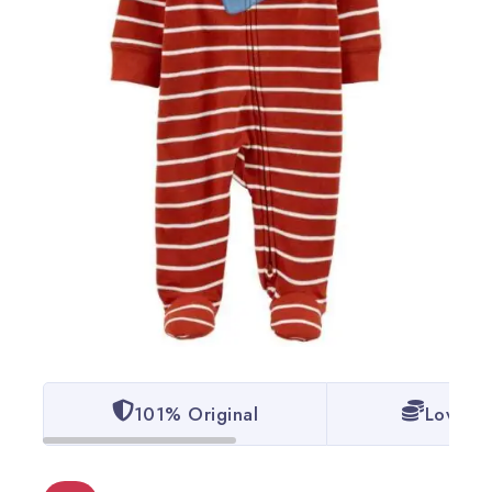
101% Original
Lowest 