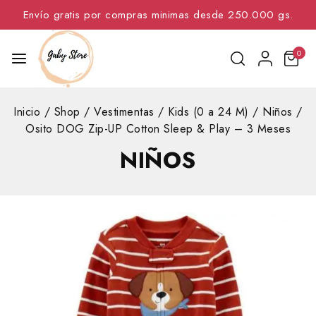
Envío gratis por compras minimas desde 250.000 gs.
0
Inicio
/
Shop
/
Vestimentas
/
Kids (0 a 24 M)
/
Niños
/
Osito DOG Zip-UP Cotton Sleep & Play – 3 Meses
NIÑOS