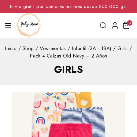
Envío gratis por compras minimas desde 250.000 gs.
0
Inicio
/
Shop
/
Vestimentas
/
Infantil (2A - 18A)
/
Girls
/
Pack 4 Calzas Old Navy – 2 Años
GIRLS