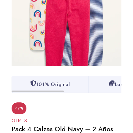
101% Original
Lowest 
-17%
GIRLS
Pack 4 Calzas Old Navy – 2 Años