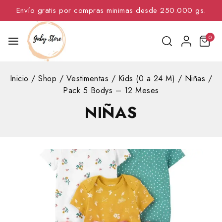
Envío gratis por compras minimas desde 250.000 gs.
0
Inicio
/
Shop
/
Vestimentas
/
Kids (0 a 24 M)
/
Niñas
/
Pack 5 Bodys – 12 Meses
NIÑAS