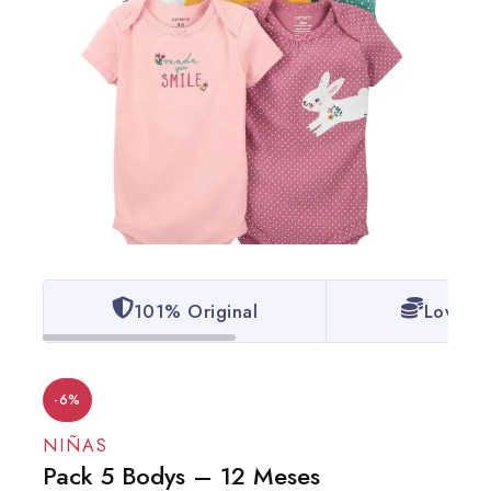
101% Original
Lowest 
-6%
NIÑAS
Pack 5 Bodys – 12 Meses