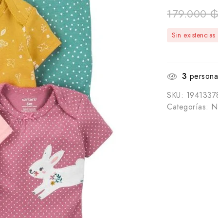
179.000
Sin existencias
3
personas
SKU:
1941337
Categorías:
N