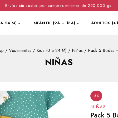
Envíos sin costos por compras minimas de 250.000 gs.
 A 24 M)
INFANTIL (2A – 18A)
ADULTOS (+1
op
/
Vestimentas
/
Kids (0 a 24 M)
/
Niñas
/
Pack 5 Bodys 
NIÑAS
-6%
NIÑAS
Pack 5 B