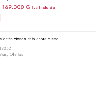
₲
169.000
₲
Iva Incluido
 están viendo esto ahora mismo
89052
iñas
,
Ofertas