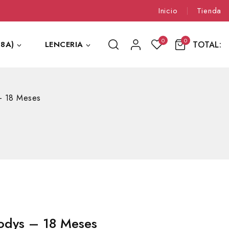
Inicio
Tienda
0
0
TOTAL:
8A)
LENCERIA
– 18 Meses
odys – 18 Meses