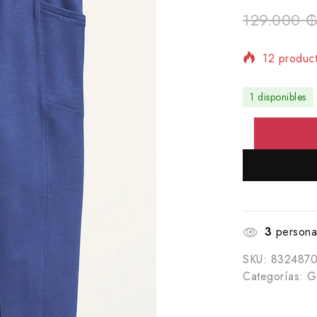
129.000
12 product
¡Se vende 
1 disponibles
3
personas
SKU:
832487
Categorías:
Gi