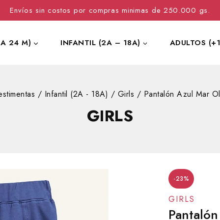
Envíos sin costos por compras minimas de 250.000 gs.
 A 24 M)
INFANTIL (2A – 18A)
ADULTOS (+1
estimentas
/
Infantil (2A - 18A)
/
Girls
/
Pantalón Azul Mar O
GIRLS
-23%
GIRLS
Pantalón