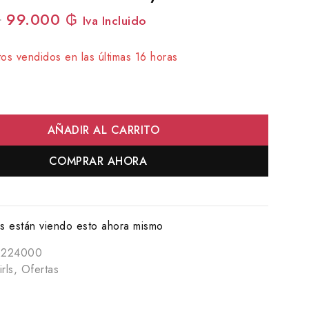
₲
99.000
₲
Iva Incluido
os vendidos en las últimas 16 horas
rápido! Más de 6 personas tienen en su carrito
AÑADIR AL CARRITO
COMPRAR AHORA
 están viendo esto ahora mismo
0224000
rls
,
Ofertas