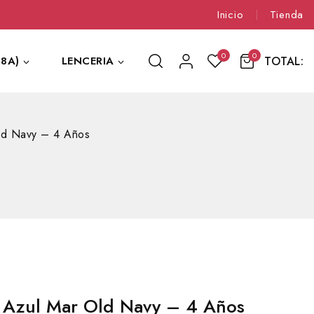
Inicio
Tienda
0
0
TOTAL:
8A)
LENCERIA
ld Navy – 4 Años
 Azul Mar Old Navy – 4 Años