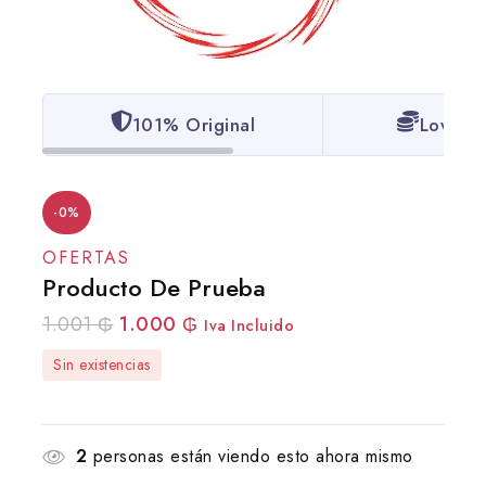
101% Original
Lowest 
-0%
OFERTAS
Producto De Prueba
1.001
₲
1.000
₲
Iva Incluido
Sin existencias
2
personas están viendo esto ahora mismo