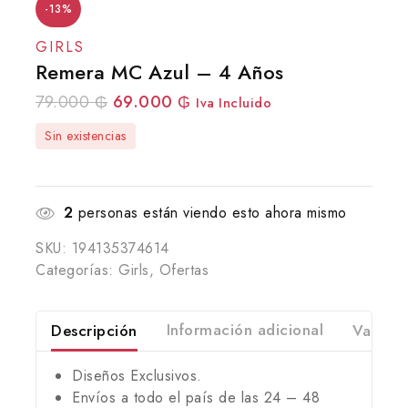
-13%
GIRLS
Remera MC Azul – 4 Años
79.000
₲
69.000
₲
Iva Incluido
Sin existencias
2
personas están viendo esto ahora mismo
SKU:
194135374614
Categorías:
Girls
,
Ofertas
Descripción
Información adicional
Valorac
Diseños Exclusivos.
Envíos a todo el país de las 24 – 48