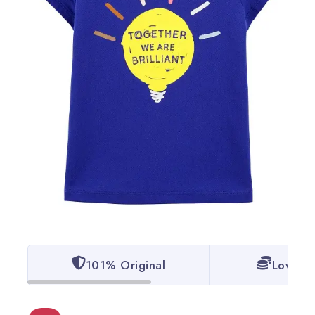
101% Original
Lowest 