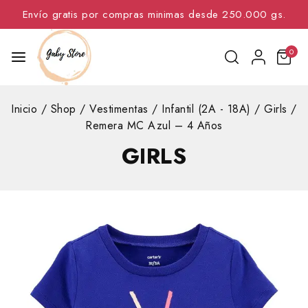
Envío gratis por compras minimas desde 250.000 gs.
0
Inicio
/
Shop
/
Vestimentas
/
Infantil (2A - 18A)
/
Girls
/
Remera MC Azul – 4 Años
GIRLS