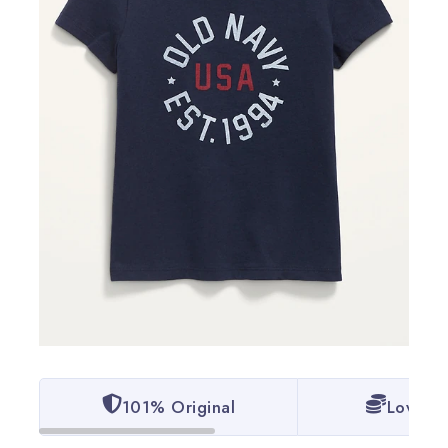
101% Original
Lowest 