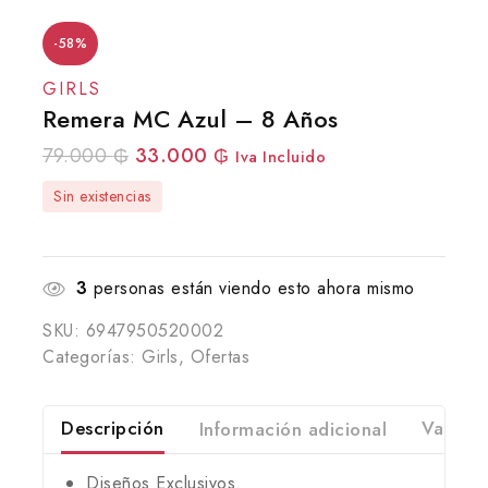
-58%
GIRLS
Remera MC Azul – 8 Años
79.000
₲
33.000
₲
Iva Incluido
Sin existencias
3
personas están viendo esto ahora mismo
SKU:
6947950520002
Categorías:
Girls
,
Ofertas
Descripción
Información adicional
Valorac
Diseños Exclusivos.