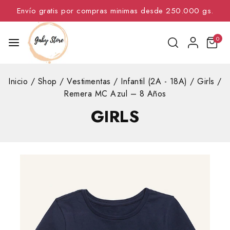
Envío gratis por compras minimas desde 250.000 gs.
0
Inicio
/
Shop
/
Vestimentas
/
Infantil (2A - 18A)
/
Girls
/
Remera MC Azul – 8 Años
GIRLS