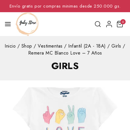
Envío gratis por compras minimas desde 250.000 gs.
0
Inicio
/
Shop
/
Vestimentas
/
Infantil (2A - 18A)
/
Girls
/
Remera MC Blanco Love – 7 Años
GIRLS