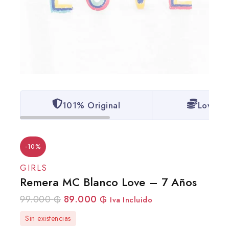
101% Original
Lowest 
-10%
GIRLS
Remera MC Blanco Love – 7 Años
99.000
₲
89.000
₲
Iva Incluido
Sin existencias