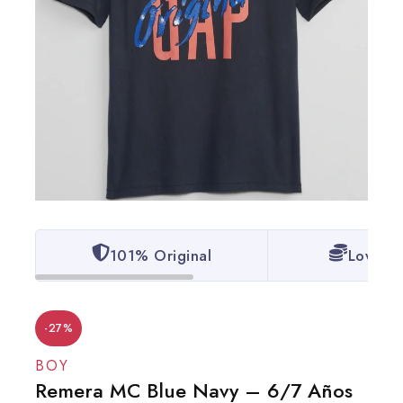
101% Original
Lowest 
-27%
BOY
Remera MC Blue Navy – 6/7 Años