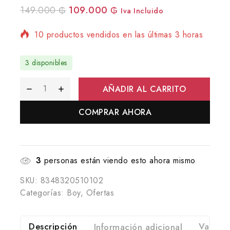
149.000
₲
109.000
₲
Iva Incluido
10 productos vendidos en las últimas 3 horas
¡Se vende rápido! Más de 13 personas tienen
en su carrito
3 disponibles
AÑADIR AL CARRITO
COMPRAR AHORA
3
personas están viendo esto ahora mismo
SKU:
8348320510102
Categorías:
Boy
,
Ofertas
Descripción
Información adicional
Valorac