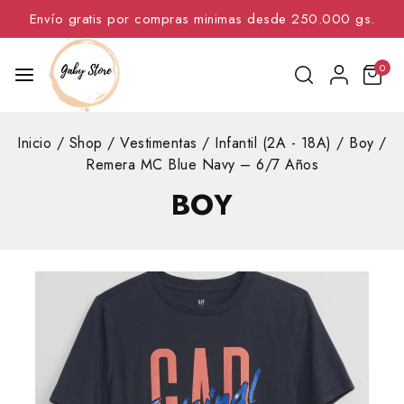
Envío gratis por compras minimas desde 250.000 gs.
0
Inicio
/
Shop
/
Vestimentas
/
Infantil (2A - 18A)
/
Boy
/
Remera MC Blue Navy – 6/7 Años
BOY