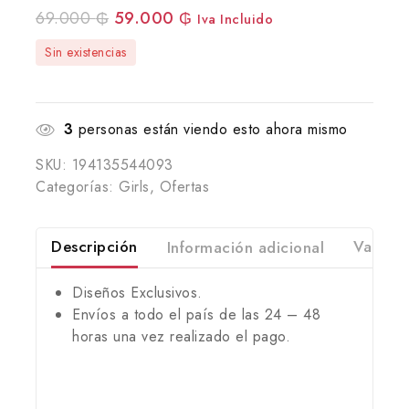
69.000
₲
59.000
₲
Iva Incluido
Sin existencias
3
personas están viendo esto ahora mismo
SKU:
194135544093
Categorías:
Girls
,
Ofertas
Descripción
Información adicional
Valorac
Diseños Exclusivos.
Envíos a todo el país de las 24 – 48
horas una vez realizado el pago.