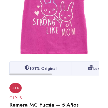
101% Original
Lowest 
-14%
GIRLS
Remera MC Fucsia – 5 Años