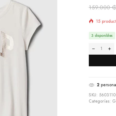
159.000
15 product
¡Se vende 
3 disponibles
2
personas
SKU:
560311
Categorías:
Gi