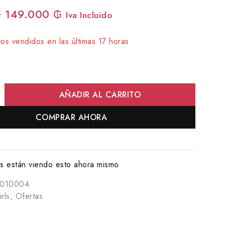
₲
149.000
₲
Iva Incluido
os vendidos en las últimas 17 horas
rápido! Más de 4 personas tienen en su carrito
AÑADIR AL CARRITO
COMPRAR AHORA
 están viendo esto ahora mismo
0010004
rls
,
Ofertas