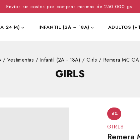
Envíos sin costos por compras minimas de 250.000 gs.
 A 24 M)
INFANTIL (2A – 18A)
ADULTOS (+1
p
/
Vestimentas
/
Infantil (2A - 18A)
/
Girls
/
Remera MC GA
GIRLS
-6%
GIRLS
Remera 