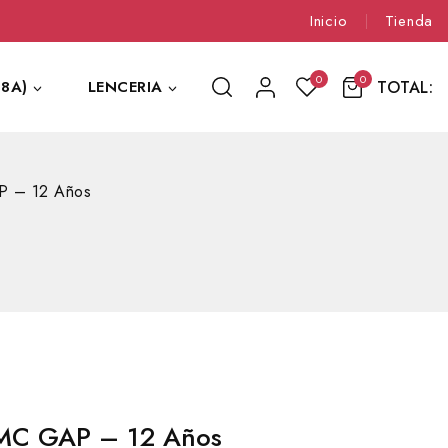
Inicio
Tienda
0
0
TOTAL:
8A)
LENCERIA
P – 12 Años
MC GAP – 12 Años