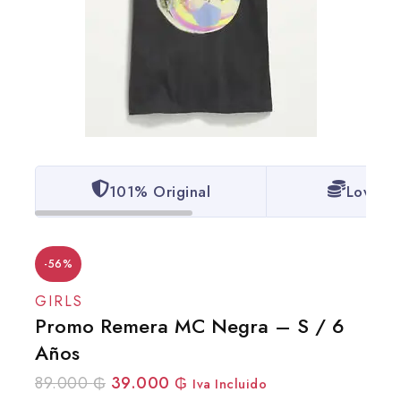
101% Original
Lowest 
-56%
GIRLS
Promo Remera MC Negra – S / 6
Años
89.000
₲
39.000
₲
Iva Incluido