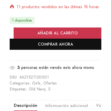
11 productos vendidos en las últimas 18 horas
¡Se vende rápido! Más de 3 personas tienen
en su carrito
1 disponibles
AÑADIR AL CARRITO
COMPRAR AHORA
3
personas están viendo esto ahora mismo
SKU:
6621521120001
Categorías:
Girls
,
Ofertas
Etiquetas:
Old Navy
,
S
Descripción
Información adicional
Valorac