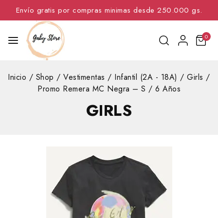
Envío gratis por compras minimas desde 250.000 gs.
0
Inicio
/
Shop
/
Vestimentas
/
Infantil (2A - 18A)
/
Girls
/
Promo Remera MC Negra – S / 6 Años
GIRLS