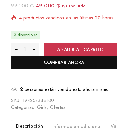
99.000
₲
49.000
₲
Iva Incluido
4 productos vendidos en las últimas 20 horas
¡Se vende rápido! Más de 2 personas tienen
en su carrito
3 disponibles
AÑADIR AL CARRITO
COMPRAR AHORA
2
personas están viendo esto ahora mismo
SKU:
194257333100
Categorías:
Girls
,
Ofertas
Descripción
Información adicional
Valorac