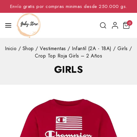
Envío gratis por compras minimas desde 250.000 gs.
0
Inicio
/
Shop
/
Vestimentas
/
Infantil (2A - 18A)
/
Girls
/
Crop Top Roja Girls – 2 Años
GIRLS