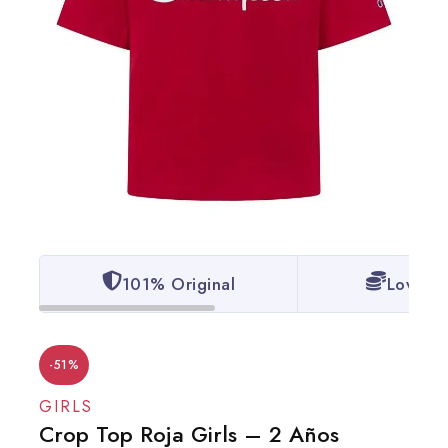
101% Original
Lowest 
-51%
GIRLS
Crop Top Roja Girls – 2 Años