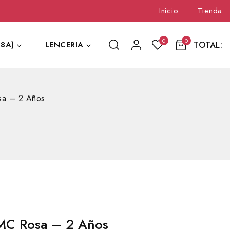
Inicio
Tienda
0
0
TOTAL:
8A)
LENCERIA
a – 2 Años
MC Rosa – 2 Años