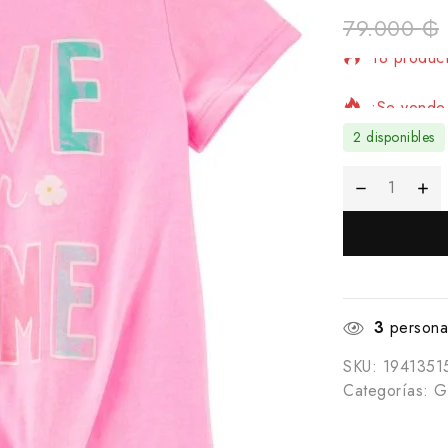
79.000
₲
18 product
¡Se vende 
2 disponibles
3
personas
SKU:
1941351
Categorías:
Gi