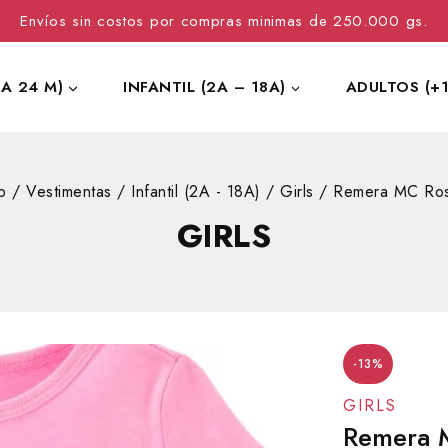
Envíos sin costos por compras minimas de 250.000 gs.
 A 24 M)
INFANTIL (2A – 18A)
ADULTOS (+1
p
/
Vestimentas
/
Infantil (2A - 18A)
/
Girls
/
Remera MC Ros
GIRLS
-13%
GIRLS
Remera 