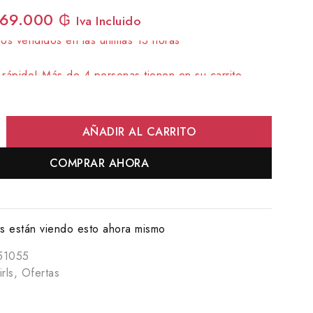
69.000
₲
Iva Incluido
os vendidos en las últimas 13 horas
rápido! Más de 4 personas tienen en su carrito
AÑADIR AL CARRITO
COMPRAR AHORA
 están viendo esto ahora mismo
51055
rls
,
Ofertas