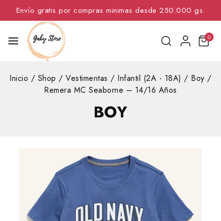
Envío gratis por compras minimas desde 250.000 gs.
0
Inicio
/
Shop
/
Vestimentas
/
Infantil (2A - 18A)
/
Boy
/
Remera MC Seaborne – 14/16 Años
BOY