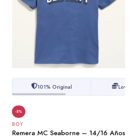
101% Original
Lowest 
-8%
BOY
Remera MC Seaborne – 14/16 Años