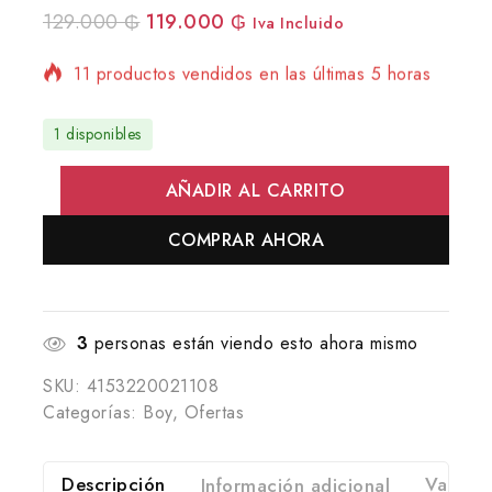
129.000
₲
119.000
₲
Iva Incluido
11 productos vendidos en las últimas 5 horas
¡Se vende rápido! Más de 13 personas tienen
en su carrito
1 disponibles
AÑADIR AL CARRITO
COMPRAR AHORA
3
personas están viendo esto ahora mismo
SKU:
4153220021108
Categorías:
Boy
,
Ofertas
Descripción
Información adicional
Valorac