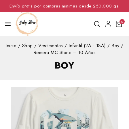
Envío gratis por compras minimas desde 250.000 gs.
0
Inicio
/
Shop
/
Vestimentas
/
Infantil (2A - 18A)
/
Boy
/
Remera MC Stone – 10 Años
BOY