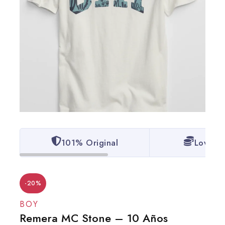
101% Original
Lowest 
-20%
BOY
Remera MC Stone – 10 Años