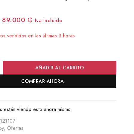
89.000
₲
Iva Incluido
os vendidos en las últimas 3 horas
rápido! Más de 10 personas tienen en su carrito
AÑADIR AL CARRITO
COMPRAR AHORA
 están viendo esto ahora mismo
121107
oy
,
Ofertas