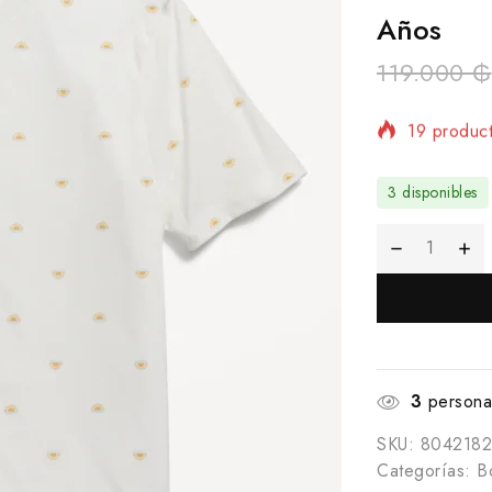
Años
119.000
₲
19 product
¡Se vende 
3 disponibles
3
personas
SKU:
8042182
Categorías:
B