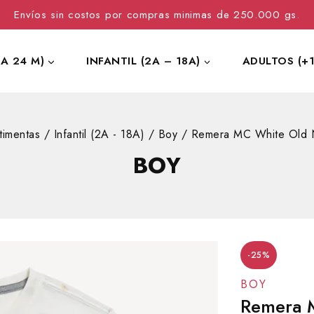
Envíos sin costos por compras minimas de 250.000 gs.
 A 24 M)
INFANTIL (2A – 18A)
ADULTOS (+1
timentas
/
Infantil (2A - 18A)
/
Boy
/
Remera MC White Old 
BOY
-25%
BOY
Remera 