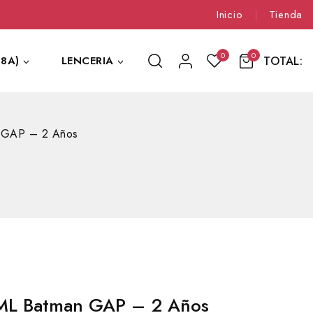
Inicio
Tienda
0
0
TOTAL:
8A)
LENCERIA
 GAP – 2 Años
ML Batman GAP – 2 Años