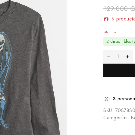
129.000
9 producto
¡Se vende 
2 disponibles (
3
personas
SKU:
708788
Categorías:
B