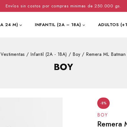
Envíos sin costos por compras minimas de 250.000 gs.
 A 24 M)
INFANTIL (2A – 18A)
ADULTOS (+1
Vestimentas
/
Infantil (2A - 18A)
/
Boy
/
Remera ML Batman
BOY
-8%
BOY
Remera 