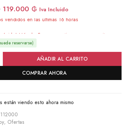
₲
119.000
₲
Iva Incluido
s vendidos en las últimas 16 horas
rápido! Más de 5 personas tienen en su carrito
puede reservarse)
AÑADIR AL CARRITO
COMPRAR AHORA
 están viendo esto ahora mismo
0112000
oy
,
Ofertas