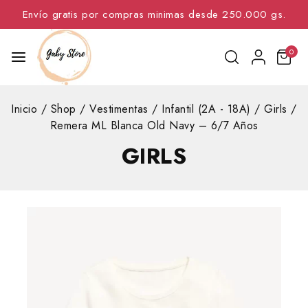
Envío gratis por compras minimas desde 250.000 gs.
0
Inicio
/
Shop
/
Vestimentas
/
Infantil (2A - 18A)
/
Girls
/
Remera ML Blanca Old Navy – 6/7 Años
GIRLS