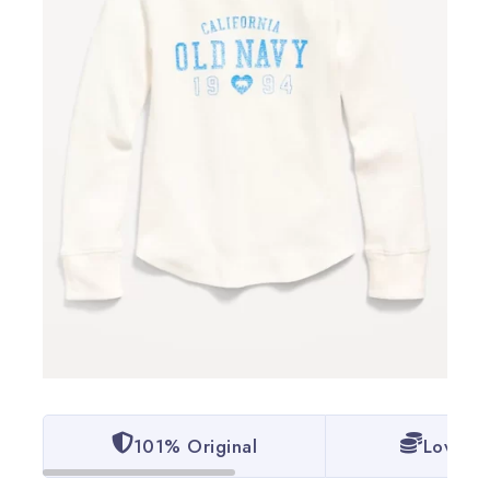
101% Original
Lowest 