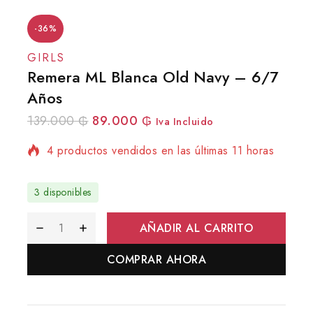
-36%
GIRLS
Remera ML Blanca Old Navy – 6/7
Años
139.000
₲
89.000
₲
Iva Incluido
4 productos vendidos en las últimas 11 horas
¡Se vende rápido! Más de 9 personas tienen
en su carrito
3 disponibles
AÑADIR AL CARRITO
COMPRAR AHORA