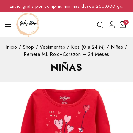
Envío gratis por compras minimas desde 250.000 gs.
0
Inicio
/
Shop
/
Vestimentas
/
Kids (0 a 24 M)
/
Niñas
/
Remera ML Rojo+Corazon – 24 Meses
NIÑAS