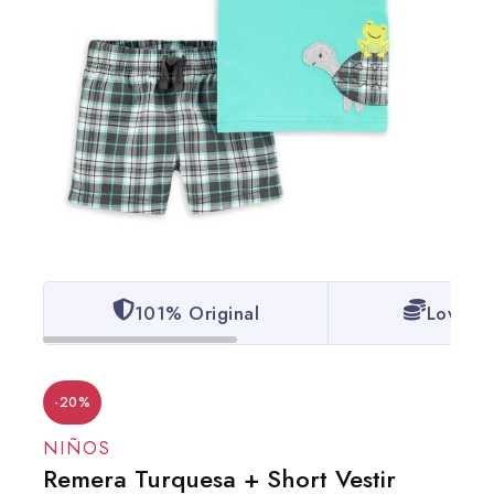
101% Original
Lowest 
-20%
NIÑOS
Remera Turquesa + Short Vestir