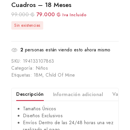
Cuadros – 18 Meses
99.000
₲
79.000
₲
Iva Incluido
Sin existencias
2
personas están viendo esto ahora mismo
SKU:
194133107863
Categoría:
Niños
Etiquetas:
18M
,
Child Of Mine
Descripción
Información adicional
Valorac
Tamaños Únicos
Diseños Exclusivos
Envíos Dentro de las 24/48 horas una vez
realizado el pago