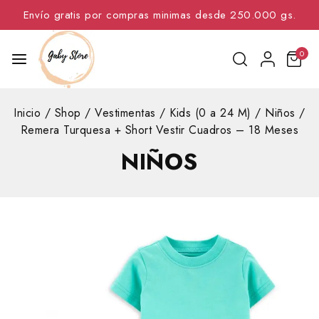
Envío gratis por compras minimas desde 250.000 gs.
0
Inicio
/
Shop
/
Vestimentas
/
Kids (0 a 24 M)
/
Niños
/
Remera Turquesa + Short Vestir Cuadros – 18 Meses
NIÑOS