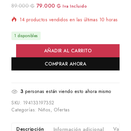
89.000
₲
79.000
₲
Iva Incluido
14 productos vendidos en las últimas 10 horas
¡Se vende rápido! Más de 15 personas tienen
en su carrito
1 disponibles
AÑADIR AL CARRITO
COMPRAR AHORA
3
personas están viendo esto ahora mismo
SKU:
194133197352
Categorías:
Niños
,
Ofertas
Descripción
Información adicional
Valorac