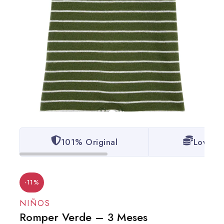
101% Original
Lowest 
-11%
NIÑOS
Romper Verde – 3 Meses