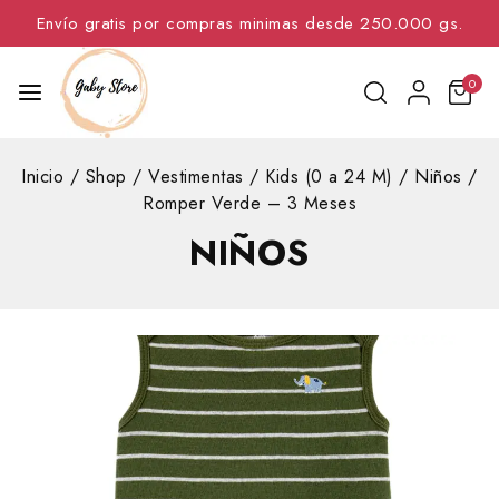
Envío gratis por compras minimas desde 250.000 gs.
0
Inicio
/
Shop
/
Vestimentas
/
Kids (0 a 24 M)
/
Niños
/
Romper Verde – 3 Meses
NIÑOS