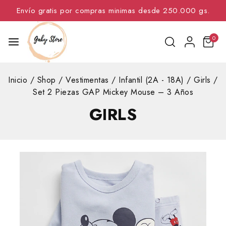
Envío gratis por compras minimas desde 250.000 gs.
0
Inicio
/
Shop
/
Vestimentas
/
Infantil (2A - 18A)
/
Girls
/
Set 2 Piezas GAP Mickey Mouse – 3 Años
GIRLS