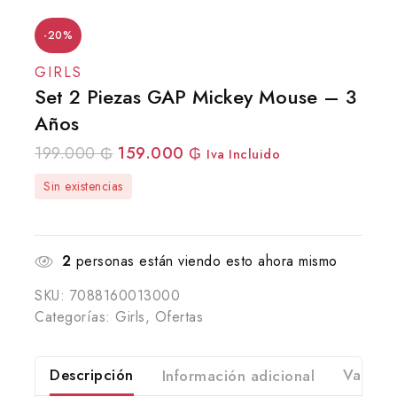
-20%
GIRLS
Set 2 Piezas GAP Mickey Mouse – 3
Años
199.000
₲
159.000
₲
Iva Incluido
Sin existencias
2
personas están viendo esto ahora mismo
SKU:
7088160013000
Categorías:
Girls
,
Ofertas
Descripción
Información adicional
Valorac