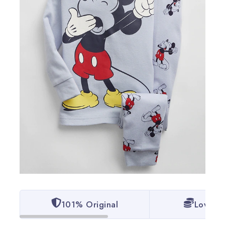
101% Original
Lowest 