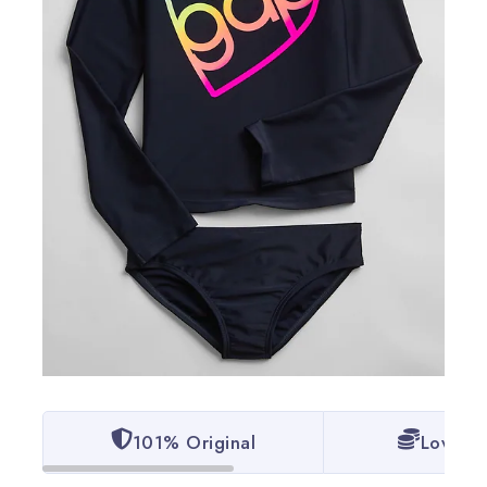
101% Original
Lowest 