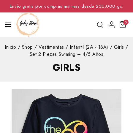
Envío gratis por compras minimas desde 250.000 gs.
0
Inicio
/
Shop
/
Vestimentas
/
Infantil (2A - 18A)
/
Girls
/
Set 2 Piezas Swiming – 4/5 Años
GIRLS