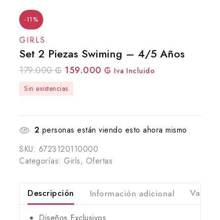
-11%
GIRLS
Set 2 Piezas Swiming – 4/5 Años
179.000
₲
159.000
₲
Iva Incluido
Sin existencias
2
personas están viendo esto ahora mismo
SKU:
6723120110000
Categorías:
Girls
,
Ofertas
Descripción
Información adicional
Valorac
Diseños Exclusivos.