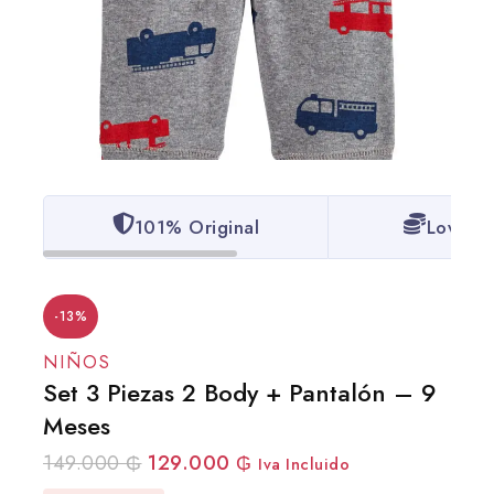
101% Original
Lowest 
-13%
NIÑOS
Set 3 Piezas 2 Body + Pantalón – 9
Meses
149.000
₲
129.000
₲
Iva Incluido