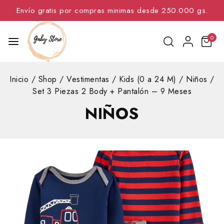
Envío gratis por compras minimas desde 250.000 gs.
0
Inicio
/
Shop
/
Vestimentas
/
Kids (0 a 24 M)
/
Niños
/
Set 3 Piezas 2 Body + Pantalón – 9 Meses
NIÑOS