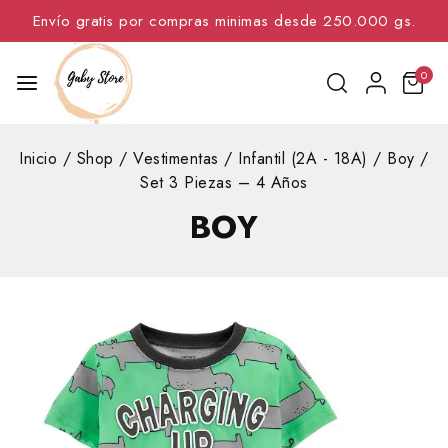
Envío gratis por compras minimas desde 250.000 gs.
0
Inicio
/
Shop
/
Vestimentas
/
Infantil (2A - 18A)
/
Boy
/
Set 3 Piezas – 4 Años
BOY