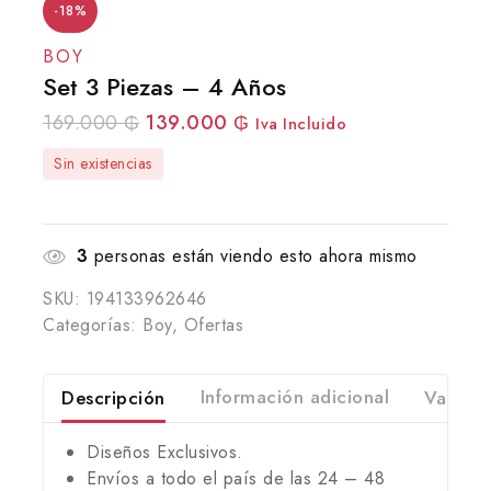
-18%
BOY
Set 3 Piezas – 4 Años
169.000
₲
139.000
₲
Iva Incluido
Sin existencias
3
personas están viendo esto ahora mismo
SKU:
194133962646
Categorías:
Boy
,
Ofertas
Descripción
Información adicional
Valorac
Diseños Exclusivos.
Envíos a todo el país de las 24 – 48