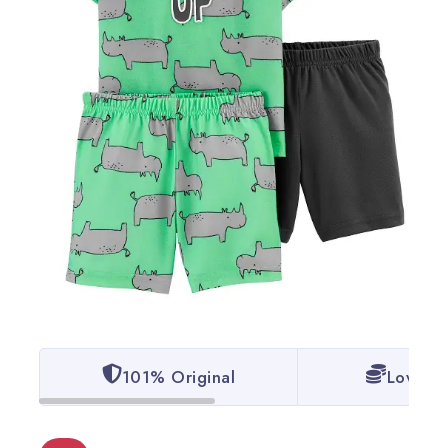
101% Original
Lowest 