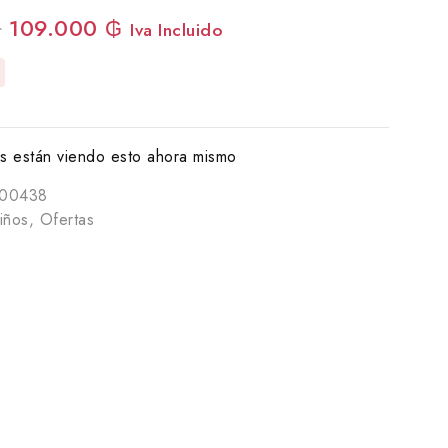
₲
109.000
₲
Iva Incluido
 están viendo esto ahora mismo
000438
iños
,
Ofertas