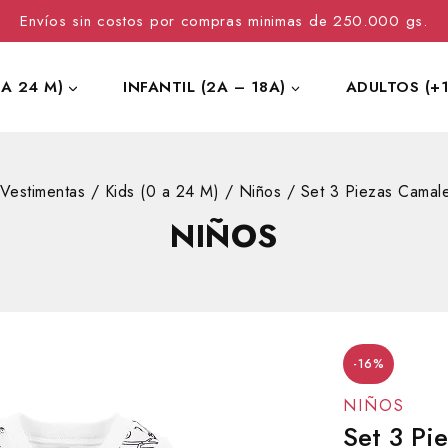
Envíos sin costos por compras minimas de 250.000 gs.
 A 24 M)
INFANTIL (2A – 18A)
ADULTOS (+1
Vestimentas
/
Kids (0 a 24 M)
/
Niños
/
Set 3 Piezas Camal
NIÑOS
-16%
NIÑOS
Set 3 Pi