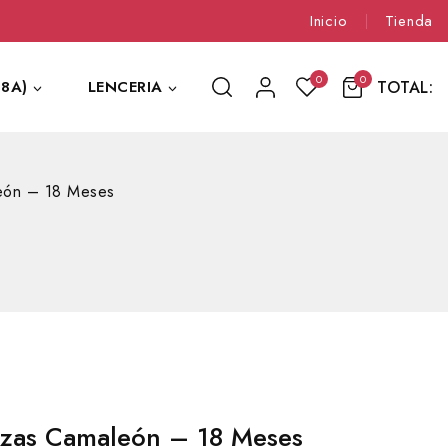
Inicio
Tienda
0
0
TOTAL:
8A)
LENCERIA
eón – 18 Meses
ezas Camaleón – 18 Meses